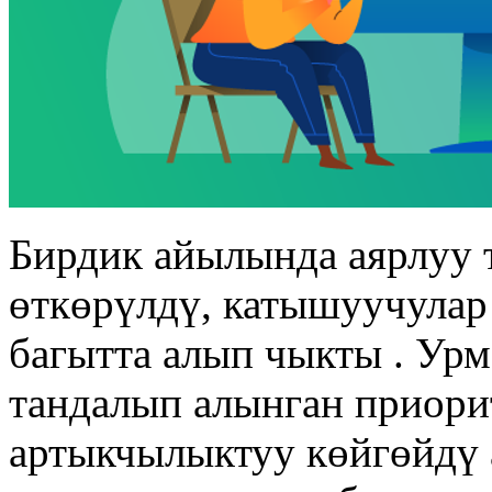
Бирдик айылында аярлуу 
өткөрүлдү, катышуучулар
багытта алып чыкты . Ур
тандалып алынган приори
артыкчылыктуу көйгөйдү 