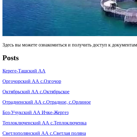
Здесь вы можете ознакомиться и получить доступ к документа
Posts
Кереге-Ташский АА
Оргочорский АА с.Озгочор
Октябрьский АА с.Октябрьское
Отрадненский АА с.Отрадное, с.Орлиное
Боз-Учукский АА Ичке-Жергез
Теплоключенский АА с.Теплоключенка
Светлополянский АА с.Светлая поляна