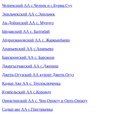
Челпекский АА с.Челпек и с.Бурма-Суу
Энильчекский АА с.Энильчек
Ак-Добонский АА с. Мундуз
Ырдакский АА с. Балтабай
Абдрахмановский АА с. Жаркынбаево
Ананьевский АА с.Ананьево
Барскоонский АА с. Барскоон
Джаргылчакский АА с.Джениш
Джети-Огузский АА курорт Джети-Огуз
Кадыр Аке АА с. Теплоключенка
Кумбельский АА с.Коромду
Орюктинский АА с. Чон-Орокту и Орто-Орокту
Садыр аке АА с.Григорьевка