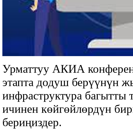
Урматтуу АКИА конферен
этапта додуш берүүнүн 
инфраструктура багытты 
ичинен көйгөйлөрдүн би
бериңиздер.