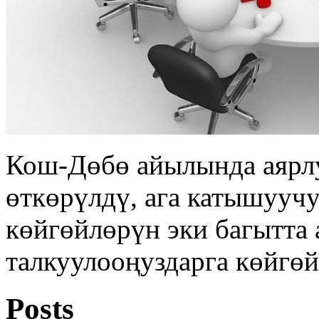
Кош-Дөбө айылында аярлу
өткөрүлдү, ага катышууч
көйгөйлөрүн эки багытта 
талкуулооңуздарга көйгөй
Posts