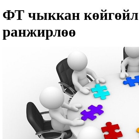
ФТ чыккан көйгөйл
ранжирлөө