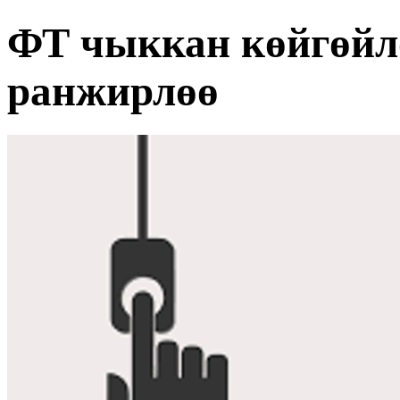
ФТ чыккан көйгөйл
ранжирлөө