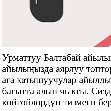
Урматтуу Балтабай айылы
айылыңызда аярлуу топто
ага катышуучулар айылды
багытта алып чыкты. Сизд
көйгөйлөрдүн тизмеси бер