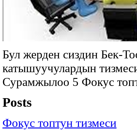
Бул жерден сиздин Бек-Т
катышуучулардын тизмеси
Сурамжылоо 5 Фокус топто
Posts
Фокус топтун тизмеси