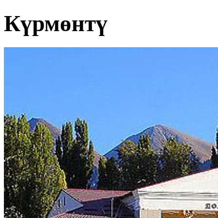
Күрмөнтү