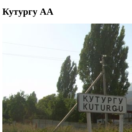
Кутургу АА