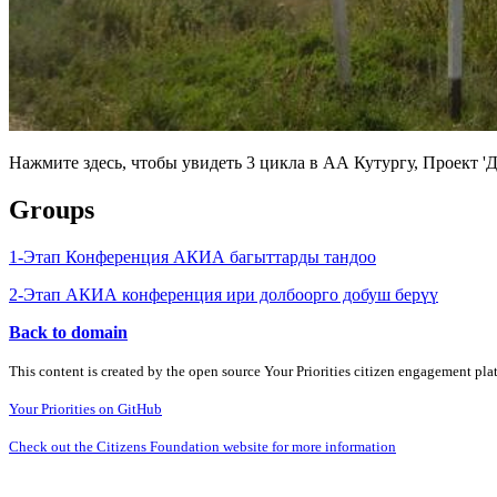
Нажмите здесь, чтобы увидеть 3 цикла в АА Кутургу, Проект 
Groups
1-Этап Конференция АКИА багыттарды тандоо
2-Этап АКИА конференция ири долбоорго добуш берүү
Back to domain
This content is created by the open source Your Priorities citizen engagement pl
Your Priorities on GitHub
Check out the Citizens Foundation website for more information