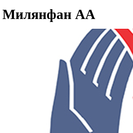
Милянфан АА