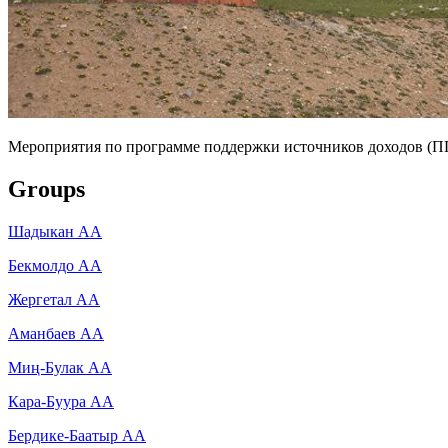
Мероприятия по программе поддержки источников доходов (П
Groups
Шадыкан АА
Бекмолдо АА
Жергетал АА
Аманбаев АА
Миң-Булак АА
Кара-Буура АА
Бердике-Баатыр АА