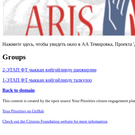
Нажмите здесь, чтобы увидеть окно в АА Темировка, Проекта 
Groups
2-ЭТАП ФТ чыккан көйгөйлөрдү ранжирлөө
1-ЭТАП ФТ чыккан көйгөйлөрдү талкулоо
Back to domain
This content is created by the open source Your Priorities citizen engagement pl
Your Priorities on GitHub
Check out the Citizens Foundation website for more information