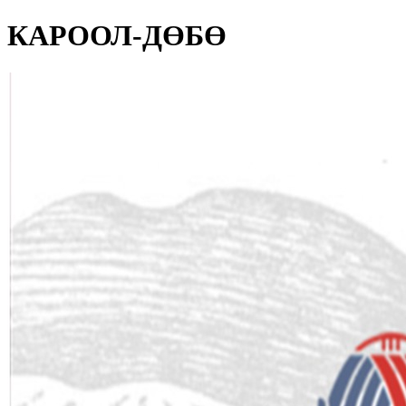
КАРООЛ-ДӨБӨ